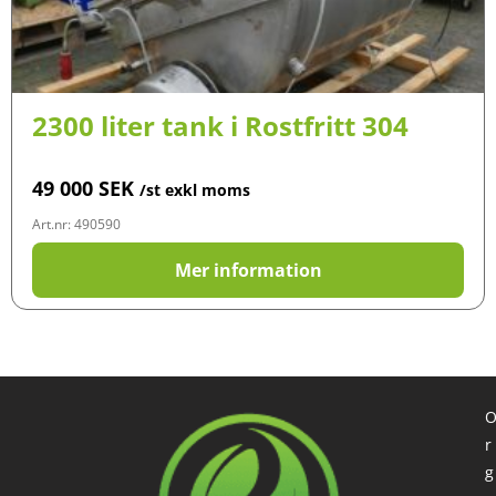
2300 liter tank i Rostfritt 304
49 000
SEK
/st exkl moms
Art.nr: 490590
Mer information
r
g