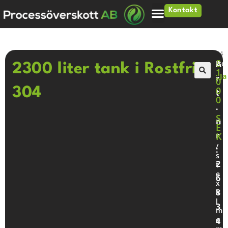
Kontakt
Hem
>
Tankar
>
2300 liter tank i Rostfritt 304
8
A
Iso
2300 liter tank i Rostfritt
1
: Ja
r
0
🔍
0
304
t
0
.
S
n
E
r
K
/
:
s
2
t
e
6
x
8
k
l
3
m
o
4