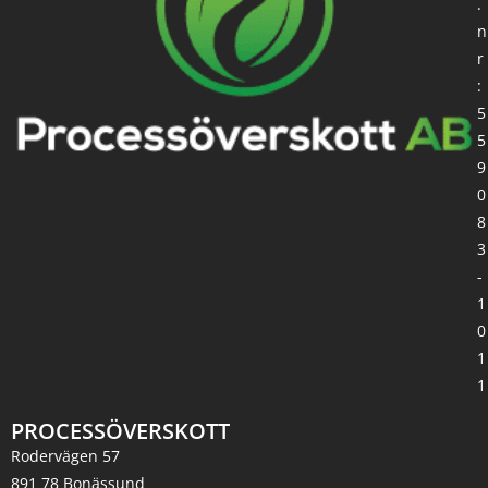
.
n
r
:
5
5
9
0
8
3
-
1
0
1
1
PROCESSÖVERSKOTT
Rodervägen 57
891 78 Bonässund