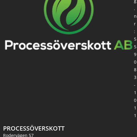
g
.
n
r
:
5
5
9
0
8
3
-
1
0
1
1
PROCESSÖVERSKOTT
Rodervägen 57