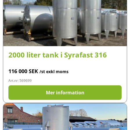
2000 liter tank i Syrafast 316
116 000
SEK
/st exkl moms
Art.nr: 569699
Mer information