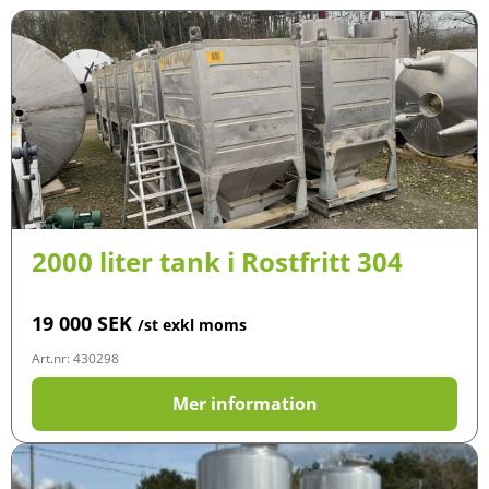
2000 liter tank i Rostfritt 304
19 000
SEK
/st exkl moms
Art.nr: 430298
Mer information