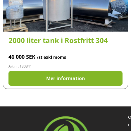
2000 liter tank i Rostfritt 304
46 000
SEK
/st exkl moms
Art.nr: 180841
Mer information
r