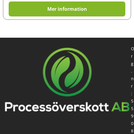
Mer information
r
g
.
n
r
:
5
5
9
0
8