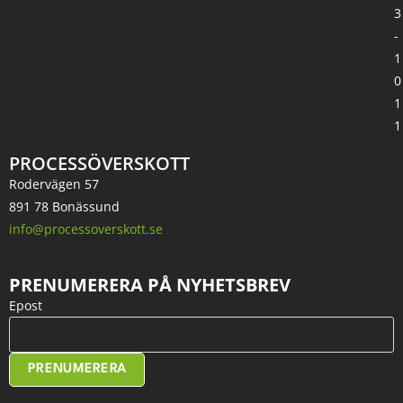
3
-
1
0
1
1
PROCESSÖVERSKOTT
Rodervägen 57
891 78 Bonässund
info@processoverskott.se
PRENUMERERA PÅ NYHETSBREV
Epost
PRENUMERERA