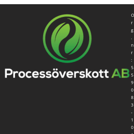
r
g
.
n
r
:
5
5
9
0
8
3
-
1
0