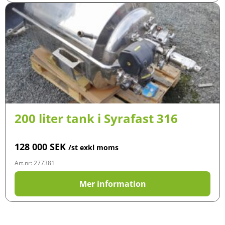
200 liter tank i Syrafast 316
128 000
SEK
/st exkl moms
Art.nr: 277381
Mer information