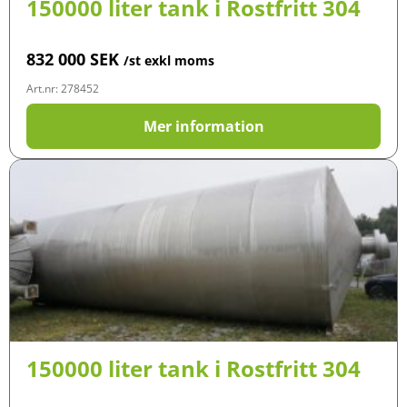
150000 liter tank i Rostfritt 304
832 000
SEK
/st exkl moms
Art.nr: 278452
Mer information
150000 liter tank i Rostfritt 304