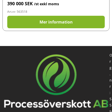
390 000
SEK
/st exkl moms
Art.nr: 563518
Mer information
r
g
.
n
r
:
5
5
9