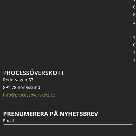
0
8
3
-
1
0
1
1
PROCESSÖVERSKOTT
Rodervägen 57
891 78 Bonässund
info@processoverskott.se
PRENUMERERA PÅ NYHETSBREV
Epost