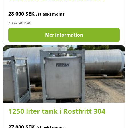
28 000
SEK
/st exkl moms
Art.nr: 481948
Mer information
1250 liter tank i Rostfritt 304
27 000
SEK
/st exkl moms