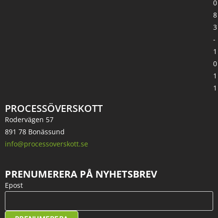
0
8
3
-
1
0
1
1
PROCESSÖVERSKOTT
Rodervägen 57
891 78 Bonässund
info@processoverskott.se
PRENUMERERA PÅ NYHETSBREV
Epost