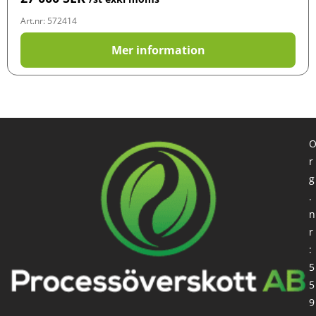
Art.nr: 572414
Mer information
r
g
.
n
r
:
5
5
9