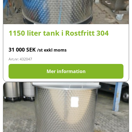
1150 liter tank i Rostfritt 304
31 000
SEK
/st exkl moms
Art.nr: 432047
Mer information