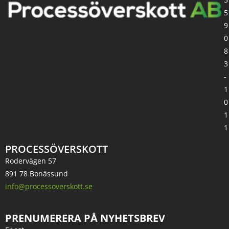
5
9
0
8
3
-
1
0
1
1
PROCESSÖVERSKOTT
Rodervägen 57
891 78 Bonässund
info@processoverskott.se
PRENUMERERA PÅ NYHETSBREV