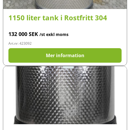
1150 liter tank i Rostfritt 304
132 000
SEK
/st exkl moms
Art.nr: 423092
Mer information