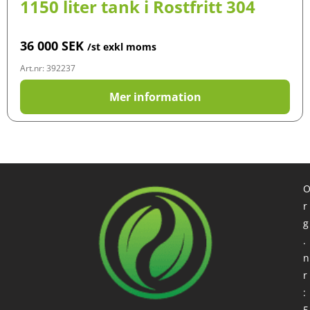
1150 liter tank i Rostfritt 304
36 000
SEK
/st exkl moms
Art.nr: 392237
Mer information
r
g
.
n
r
:
5