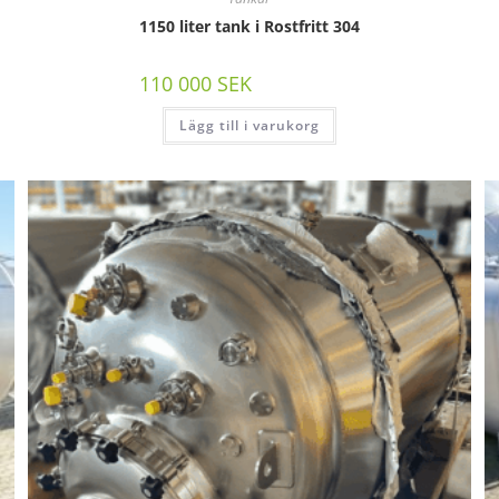
1150 liter tank i Rostfritt 304
110 000
SEK
/st exkl moms
Lägg till i varukorg