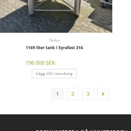
Tankar
1169 liter tank i Syrafast 316
196 000
SEK
/st exkl moms
Lägg till i varukorg
1
2
3