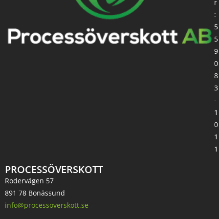
r
:
5
5
9
0
8
3
-
1
0
1
1
PROCESSÖVERSKOTT
Rodervägen 57
891 78 Bonässund
info@processoverskott.se