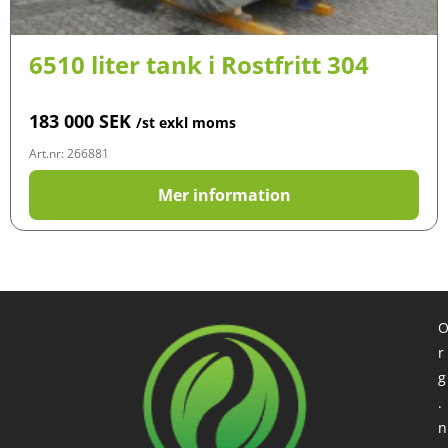
6510 liter tank i Rostfritt 304
183 000
SEK
/st exkl moms
Art.nr: 266881
Mer information
r
g
.
n