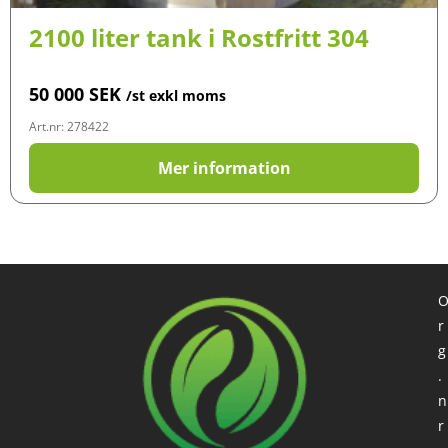
2100 liter tank i Rostfritt 304
50 000
SEK
/st exkl moms
Art.nr: 278422
Mer information
r
g
.
n
r