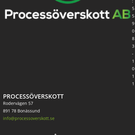
:
5
5
9
0
8
3
-
1
0
1
1
PROCESSÖVERSKOTT
Rodervägen 57
891 78 Bonässund
info@processoverskott.se