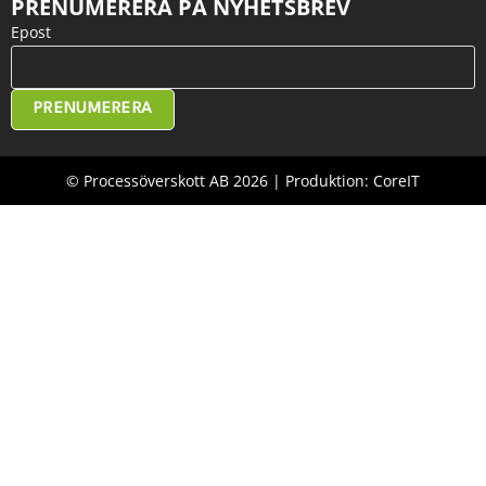
PRENUMERERA PÅ NYHETSBREV
Epost
PRENUMERERA
© Processöverskott AB 2026 | Produktion: CoreIT