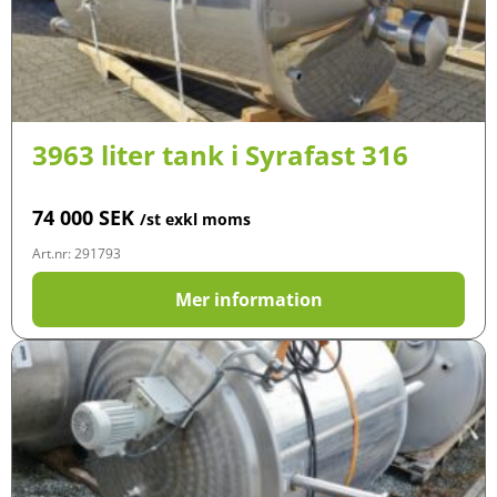
3963 liter tank i Syrafast 316
74 000
SEK
/st exkl moms
Art.nr: 291793
Mer information