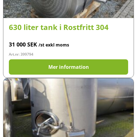
630 liter tank i Rostfritt 304
31 000
SEK
/st exkl moms
Art.nr: 399794
Mer information