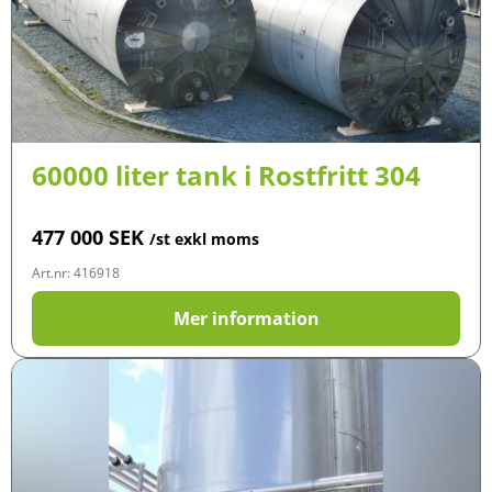
60000 liter tank i Rostfritt 304
477 000
SEK
/st exkl moms
Art.nr: 416918
Mer information