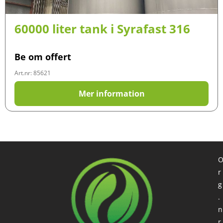
60000 liter tank i Syrafast 316
Be om offert
Art.nr: 85621
Mer information
r
g
.
n
r