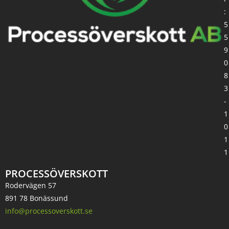
:
5
5
9
0
8
3
-
1
0
1
1
PROCESSÖVERSKOTT
Rodervägen 57
891 78 Bonässund
info@processoverskott.se