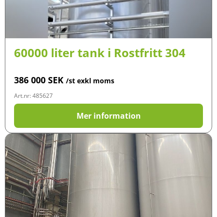
60000 liter tank i Rostfritt 304
386 000
SEK
/st exkl moms
Art.nr: 485627
Mer information