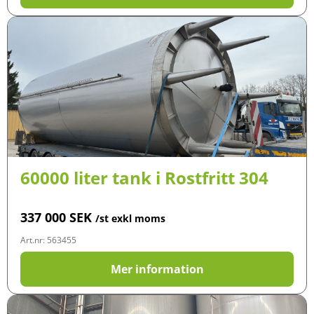
60000 liter tank i Rostfritt 304
337 000
SEK
/st exkl moms
Art.nr: 563455
Mer information