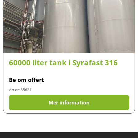
60000 liter tank i Syrafast 316
Be om offert
Art.nr: 85621
Mer information