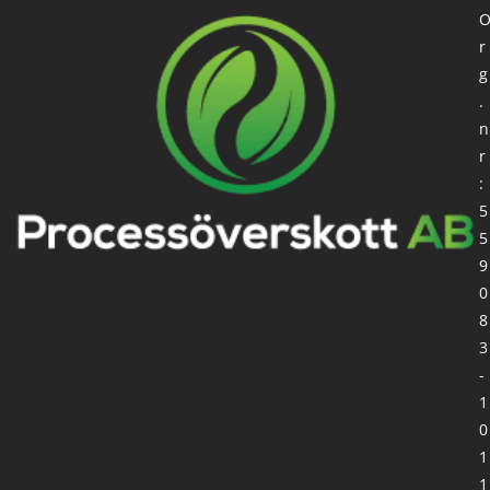
r
g
.
n
r
:
5
5
9
0
8
3
-
1
0
1
1