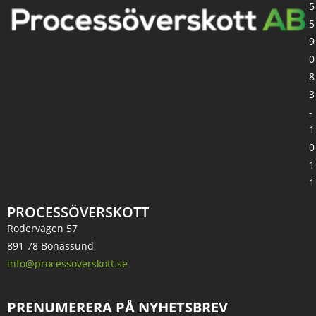
5
5
9
0
8
3
-
1
0
1
1
PROCESSÖVERSKOTT
Rodervägen 57
891 78 Bonässund
info@processoverskott.se
PRENUMERERA PÅ NYHETSBREV