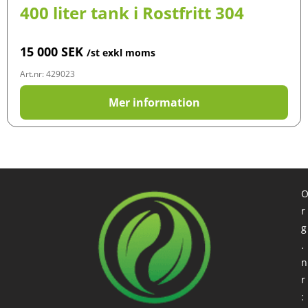
400 liter tank i Rostfritt 304
15 000
SEK
/st exkl moms
Art.nr: 429023
Mer information
r
g
.
n
r
: