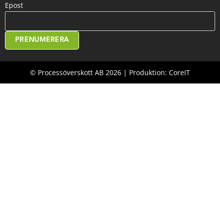
Epost
PRENUMERERA
© Processöverskott AB 2026 | Produktion: CoreIT