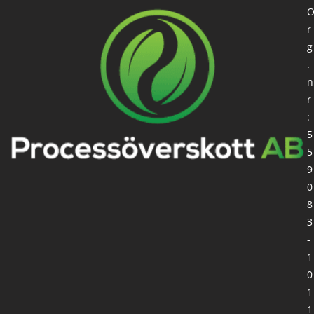
r
g
.
n
r
:
5
5
9
0
8
3
-
1
0
1
1