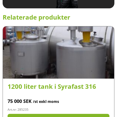
Relaterade produkter
1200 liter tank i Syrafast 316
75 000
SEK
/st exkl moms
Art.nr: 285235