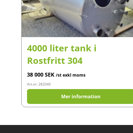
4000 liter tank i
Rostfritt 304
38 000
SEK
/st exkl moms
Art.nr: 282040
Mer information