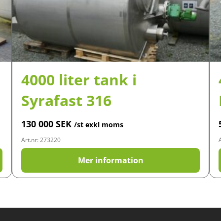
4000 liter tank i
Syrafast 316
130 000
SEK
/st exkl moms
Art.nr: 273220
Mer information