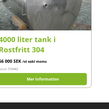
4000 liter tank i
Rostfritt 304
56 000
SEK
/st exkl moms
Art.nr: 576482
Mer information