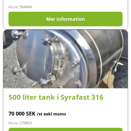
Art.nr: 564844
Mer information
500 liter tank i Syrafast 316
70 000
SEK
/st exkl moms
Art.nr: 279853