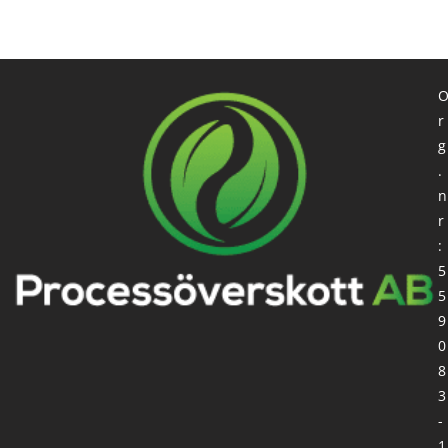
r
g
.
n
r
:
5
5
9
0
8
3
-
1