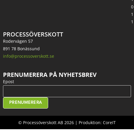
0
1
1
PROCESSÖVERSKOTT
Rodervägen 57
891 78 Bonässund
info@processoverskott.se
PRENUMERERA PÅ NYHETSBREV
Epost
PRENUMERERA
© Processöverskott AB 2026 | Produktion: CoreIT