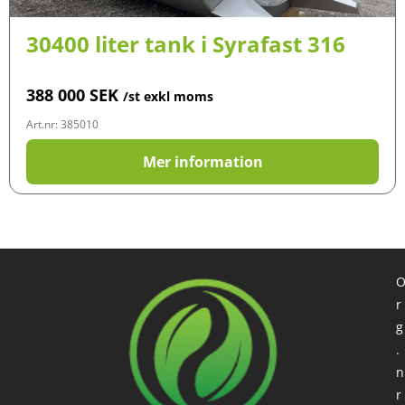
30400 liter tank i Syrafast 316
388 000
SEK
/st exkl moms
Art.nr: 385010
Mer information
r
g
.
n
r