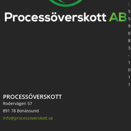
:
5
5
9
0
8
3
-
1
0
1
1
PROCESSÖVERSKOTT
Rodervägen 57
891 78 Bonässund
info@processoverskott.se