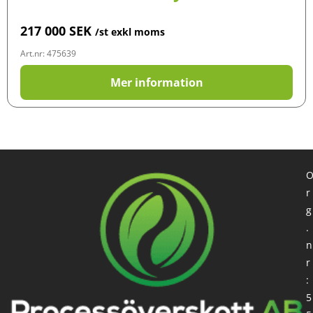
217 000
SEK
/st exkl moms
Art.nr: 475639
Mer information
r
g
.
n
r
:
5