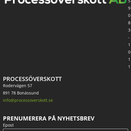
5
9
0
8
3
-
1
0
1
1
PROCESSÖVERSKOTT
Rodervägen 57
891 78 Bonässund
info@processoverskott.se
PRENUMERERA PÅ NYHETSBREV
Epost