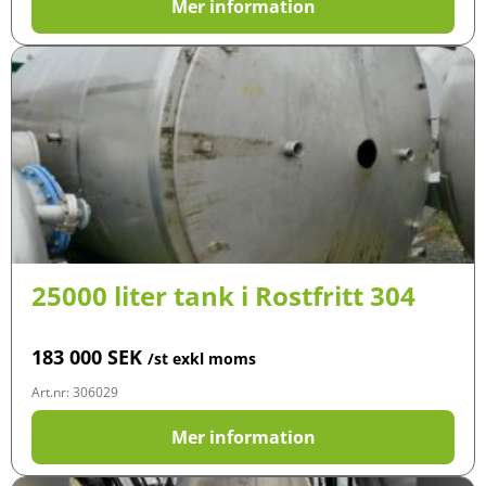
Mer information
25000 liter tank i Rostfritt 304
183 000
SEK
/st exkl moms
Art.nr: 306029
Mer information