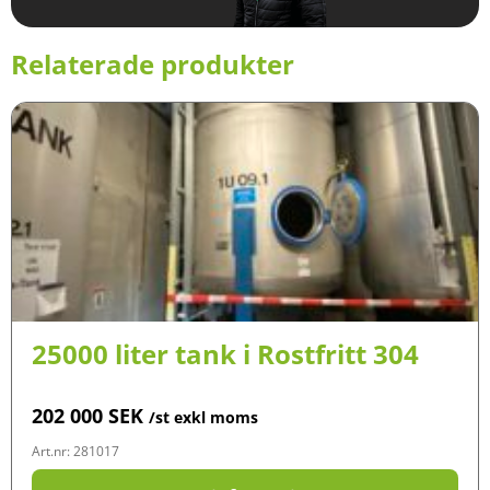
Relaterade produkter
25000 liter tank i Rostfritt 304
202 000
SEK
/st exkl moms
Art.nr: 281017