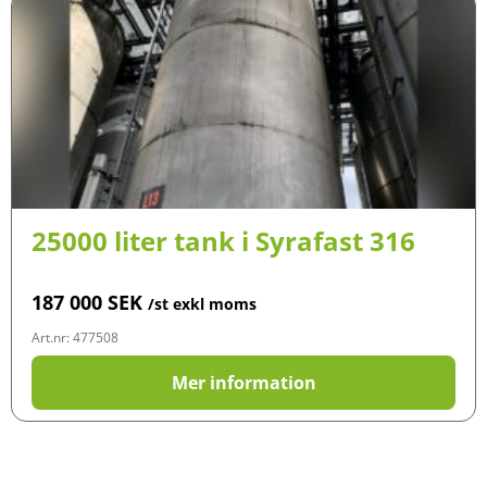
25000 liter tank i Syrafast 316
187 000
SEK
/st exkl moms
Art.nr: 477508
Mer information