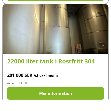
22000 liter tank i Rostfritt 304
201 000
SEK
/st exkl moms
Art.nr: 313508
Mer information