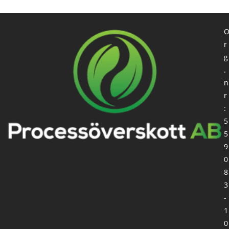
r
g
.
n
r
:
5
5
9
0
8
3
-
1
0