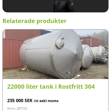
Relaterade produkter
22000 liter tank i Rostfritt 304
235 000
SEK
/st exkl moms
Art.nr: 287723