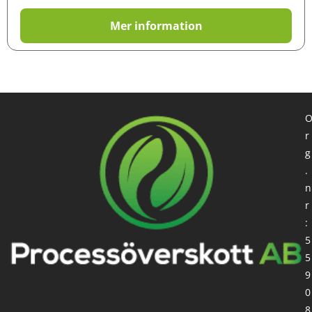
Mer information
r
g
.
n
r
:
5
5
9
0
8