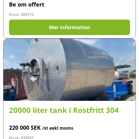
Be om offert
Art.nr: 289373
Mer information
20000 liter tank i Rostfritt 304
220 000
SEK
/st exkl moms
Art.nr: 439067