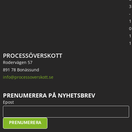
3
-
1
0
1
1
PROCESSÖVERSKOTT
Rodervägen 57
891 78 Bonässund
info@processoverskott.se
PRENUMERERA PÅ NYHETSBREV
Epost
PRENUMERERA