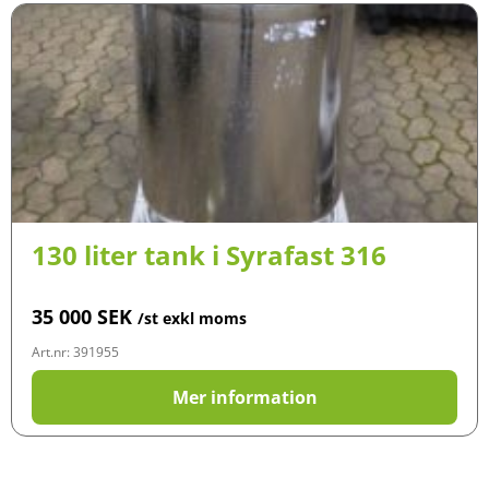
130 liter tank i Syrafast 316
35 000
SEK
/st exkl moms
Art.nr: 391955
Mer information