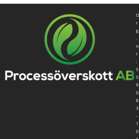
r
g
.
n
r
:
5
5
9
0
8
3
-
1
0