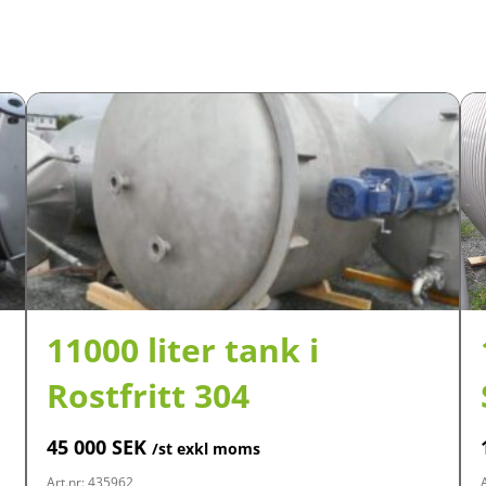
11000 liter tank i
Rostfritt 304
45 000
SEK
/st exkl moms
Art.nr: 435962