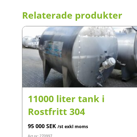
Relaterade produkter
11000 liter tank i
Rostfritt 304
95 000
SEK
/st exkl moms
Art.nr: 270997