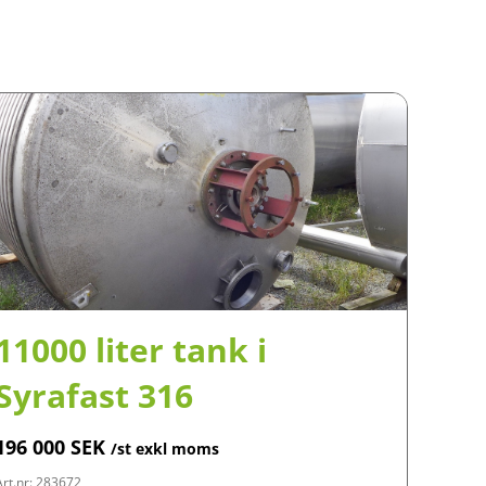
11000 liter tank i
Syrafast 316
196 000
SEK
/st exkl moms
Art.nr: 283672