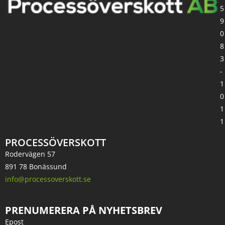
5
9
0
8
3
-
1
0
1
1
PROCESSÖVERSKOTT
Rodervägen 57
891 78 Bonässund
info@processoverskott.se
PRENUMERERA PÅ NYHETSBREV
Epost