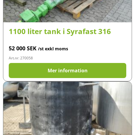
1100 liter tank i Syrafast 316
52 000
SEK
/st exkl moms
Art.nr: 270058
Mer information