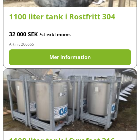
1100 liter tank i Rostfritt 304
32 000
SEK
/st exkl moms
Art.nr: 266665
Mer information