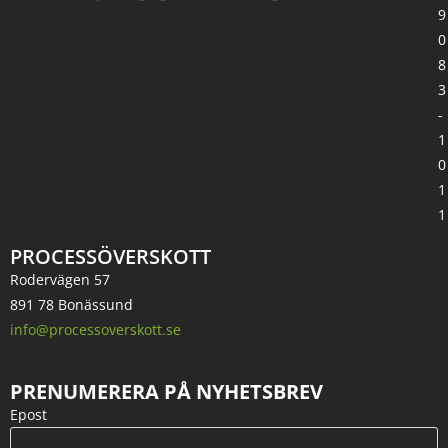
9
0
8
3
-
1
0
1
1
PROCESSÖVERSKOTT
Rodervägen 57
891 78 Bonässund
info@processoverskott.se
PRENUMERERA PÅ NYHETSBREV
Epost