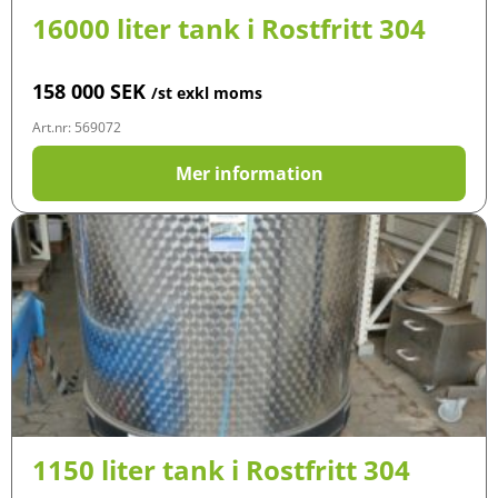
16000 liter tank i Rostfritt 304
158 000
SEK
/st exkl moms
Art.nr: 569072
Mer information
1150 liter tank i Rostfritt 304