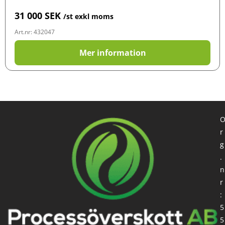
31 000
SEK
/st exkl moms
Art.nr: 432047
Mer information
r
g
.
n
r
:
5
5