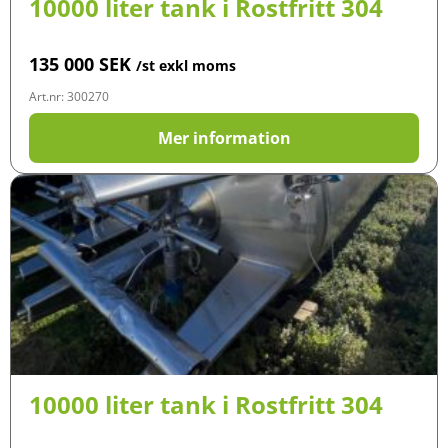
10000 liter tank i Rostfritt 304
135 000
SEK
/st exkl moms
Art.nr: 300270
Mer information
10000 liter tank i Rostfritt 304