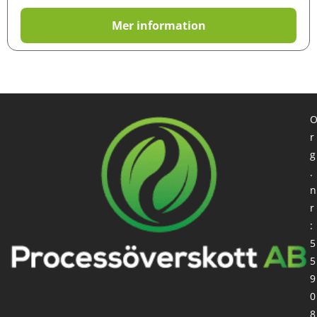
Mer information
r
g
.
n
r
:
5
5
9
0
8