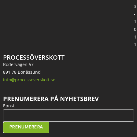
3
-
1
0
1
1
PROCESSÖVERSKOTT
Rodervägen 57
891 78 Bonässund
info@processoverskott.se
PRENUMERERA PÅ NYHETSBREV
Epost
PRENUMERERA