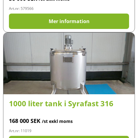
Art.nr: 579566
Mer information
1000 liter tank i Syrafast 316
168 000
SEK
/st exkl moms
Art.nr: 11019