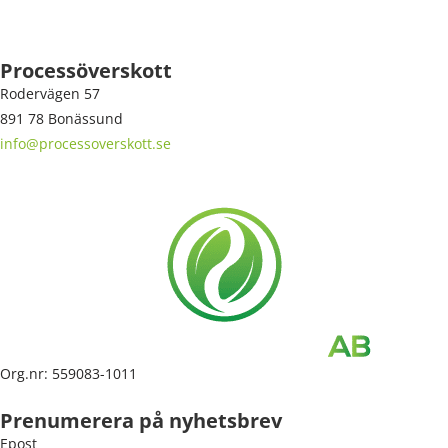
Processöverskott
Rodervägen 57
891 78 Bonässund
info@processoverskott.se
Org.nr: 559083-1011
Prenumerera på nyhetsbrev
Epost