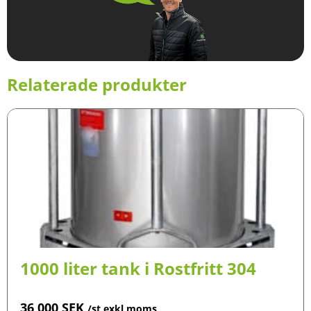
Relaterade produkter
1000 liter tank i Rostfritt 304
36 000
SEK
/st exkl moms