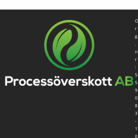
r
g
.
n
r
:
5
5
9
0
8
3
-
1
0