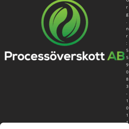
r
g
.
n
r
:
5
5
9
0
8
3
-
1
0
1
1