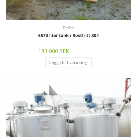
Tankar
6570 liter tank i Rostfritt 304
183 000
SEK
/st exkl moms
Lägg till i varukorg