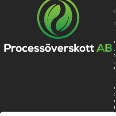
r
g
.
n
r
:
5
5
9
0
8
3
-
1
0
1
1