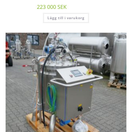
223 000
SEK
/st exkl moms
Lägg till i varukorg