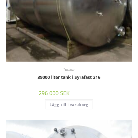
Tankar
39000 liter tank i Syrafast 316
296 000
SEK
/st exkl moms
Lägg till i varukorg