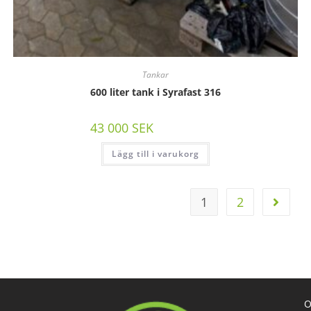
Tankar
600 liter tank i Syrafast 316
43 000
SEK
/st exkl moms
Lägg till i varukorg
1
2