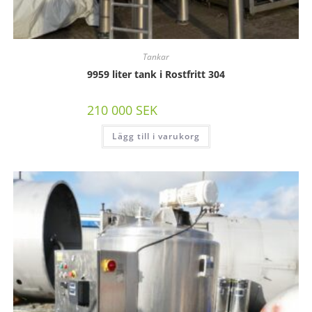
Tankar
9959 liter tank i Rostfritt 304
210 000
SEK
/st exkl moms
Lägg till i varukorg