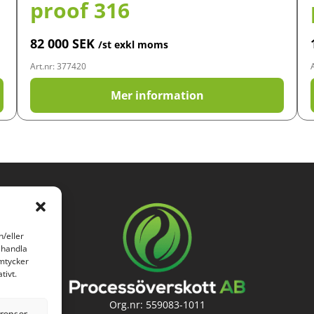
proof 316
82 000
SEK
/st exkl moms
Art.nr: 377420
Mer information
h/eller
ehandla
amtycker
tivt.
Org.nr: 559083-1011
erenser