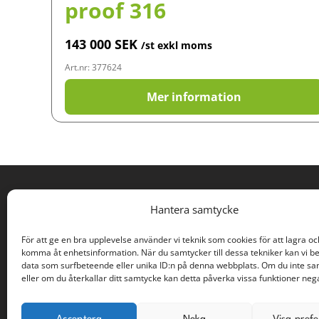
proof 316
143 000
SEK
/st exkl moms
Art.nr: 377624
Mer information
PROCESS SURPLUSES
Hantera samtycke
Rodervägen 57
För att ge en bra upplevelse använder vi teknik som cookies för att lagra oc
891 78 Bonässund
komma åt enhetsinformation. När du samtycker till dessa tekniker kan vi b
info@processoverskott.se
data som surfbeteende eller unika ID:n på denna webbplats. Om du inte s
eller om du återkallar ditt samtycke kan detta påverka vissa funktioner nega
Acceptera
Neka
Visa pref