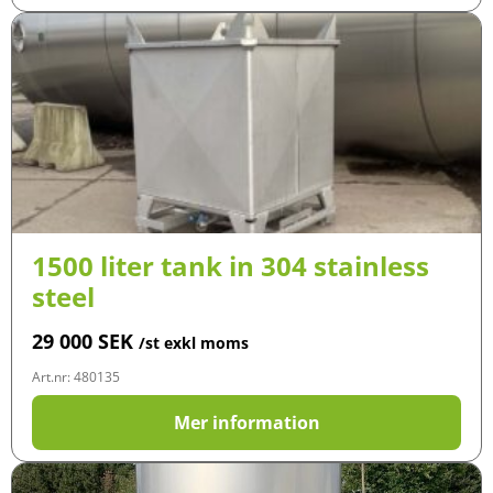
1500 liter tank in 304 stainless
steel
29 000
SEK
/st exkl moms
Art.nr: 480135
Mer information