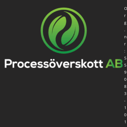
r
g
.
n
r
:
5
5
9
0
8
3
-
1
0
1