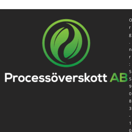
r
g
.
n
r
:
5
5
9
0
8
3
-
1
0