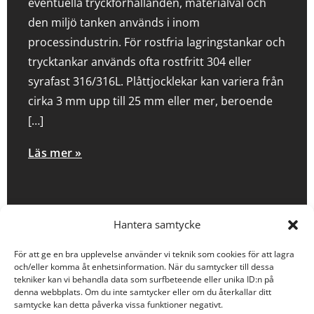
eventuella tryckförhållanden, materialval och
den miljö tanken används i inom
processindustrin. För rostfria lagringstankar och
trycktankar används ofta rostfritt 304 eller
syrafast 316/316L. Plåttjocklekar kan variera från
cirka 3 mm upp till 25 mm eller mer, beroende
[…]
Läs mer »
Hantera samtycke
Hur uppstår galvanisk
För att ge en bra upplevelse använder vi teknik som cookies för att lagra
och/eller komma åt enhetsinformation. När du samtycker till dessa
korrosion mellan olika
tekniker kan vi behandla data som surfbeteende eller unika ID:n på
metaller i tryckkärl?
denna webbplats. Om du inte samtycker eller om du återkallar ditt
samtycke kan detta påverka vissa funktioner negativt.